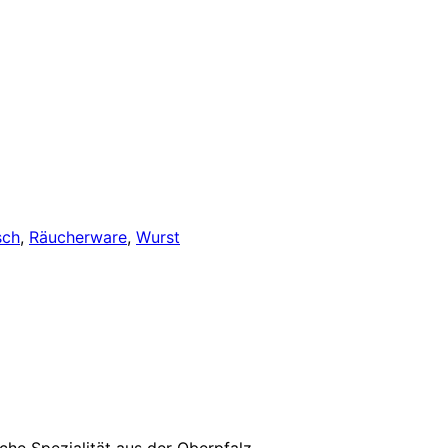
sch
,
Räucherware
,
Wurst