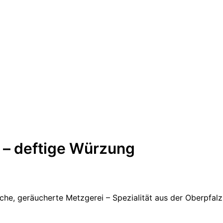
Unser Fitstick
Die Metzgerei
Rezepte
Warenkorb
Kasse
0 Artikel
 – deftige Würzung
sche, geräucherte Metzgerei – Spezialität aus der Oberpfalz