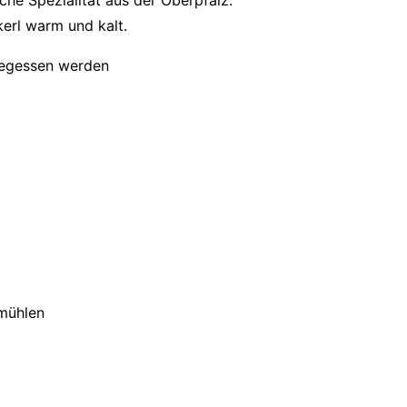
che Spezialität aus der Oberpfalz.
erl warm und kalt.
gegessen werden
dmühlen