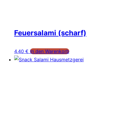
Feuersalami (scharf)
4,40
€
In den Warenkorb