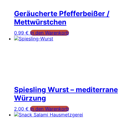
Geräucherte Pfefferbeißer /
Mettwürstchen
0,99
€
In den Warenkorb
Spiesling Wurst – mediterrane
Würzung
2,00
€
In den Warenkorb