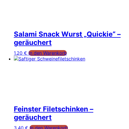
Salami Snack Wurst „Quickie“ –
geräuchert
1,20
€
In den Warenkorb
Feinster Filetschinken –
geräuchert
3,40
€
In den Warenkorb